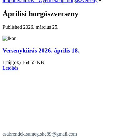
Időpontváltozás – Gyermeknapi horgászverseny
»
Áprilisi horgászverseny
Published
2026. március 25.
Versenykiírás 2026. április 18.
1 fájl(ok)
164.55 KB
Letöltés
csabrendek.sumeg.she89@gmail.com