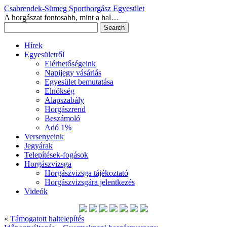
Csabrendek-Sümeg Sporthorgász Egyesület
A horgászat fontosabb, mint a hal…
Hírek
Egyesületről
Elérhetőségeink
Napijegy vásárlás
Egyesület bemutatása
Elnökség
Alapszabály
Horgászrend
Beszámoló
Adó 1%
Versenyeink
Jegyárak
Telepítések-fogások
Horgászvizsga
Horgászvizsga tájékoztató
Horgászvizsgára jelentkezés
Videók
«
Támogatott haltelepítés